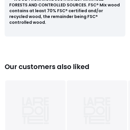
• Felt pads on feet
FORESTS AND CONTROLLED SOURCES
.
FSC® Mix wood
• People required for assembly: 2
contains at least 70% FSC® certified and/or
recycled wood, the remainder being FSC®
Use guidance
controlled wood.
• To protect your table, consider trivets, coasters and
placemats.
Dimensions
• Diameter: 100cm without extension leaf, 150cm with 1
extension leaf, 200cm with 2 extension leaves
• Height: 75cm
Our customers also liked
• Weight: 48.6kg
• This product requires assembly.
Dimensions and weight of parcel
1 parcel
• W110 x H20 x D110cm, 55kg
Colours
Walnut