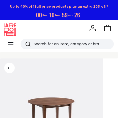
Up to 40% off full price products plus an extra 20% off*
0
0
1
0
5
9
2
5
Days
hours
mins
Go
to
La
Baske
Redoute
Menu
Search
Last
viewed
items