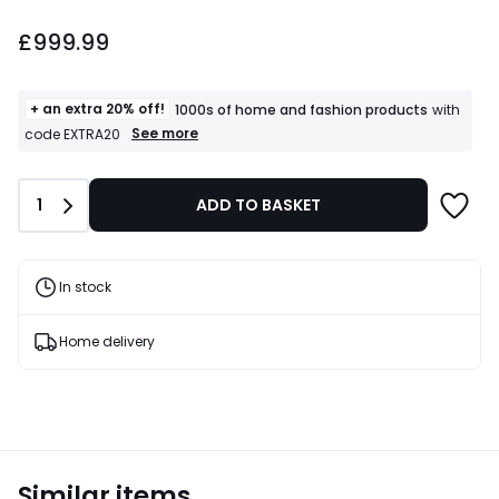
£999.99.
£999.99
+ an extra 20% off!
1000s of home and fashion products
with
+
See more
code EXTRA20
an
extra
20%
Quantity
1
ADD TO BASKET
off!
1000s
of
home
and
In stock
fashion
products
T&Cs
Home delivery
apply
Similar items