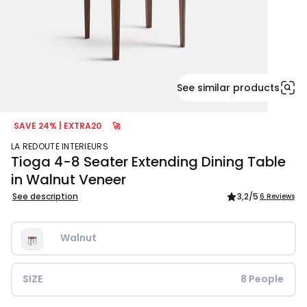
See similar products
SAVE 24% | EXTRA20
🚀
LA REDOUTE INTERIEURS
Tioga 4-8 Seater Extending Dining Table
in Walnut Veneer
See description
3,2
/5
6 Reviews
Walnut
SIZE
8 People