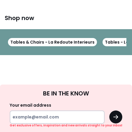
Shop now
Tables & Chairs - La Redoute Interieurs
Tables - La 
Sign
BE IN THE KNOW
Up
Your email address
OK
Get exclusive offers, inspiration and new arrivals straight to your inbox!