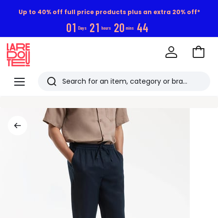
Up to 40% off full price products plus an extra 20% off*
0
1
2
1
2
0
4
4
Days
hours
mins
Go
to
La
Baske
Redoute
Menu
Search
Last
viewed
items