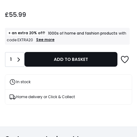
£55.99.
£55.99
+ an extra 20% off!
1000s of home and fashion products
with
+
See more
code EXTRA20
an
extra
20%
Quantity
1
ADD TO BASKET
off!
1000s
of
home
and
In stock
fashion
products
T&Cs
Home delivery or Click & Collect
apply