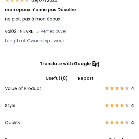
09/07/2026
mon époux n'aime pas Désolée
ne plait pas à mon époux
val02
, NIEVRE
Verified buyer
Length of Ownership 1 week
Translate with Google
Useful (0)
Report
Value of Product
4
Style
4
Quality
4