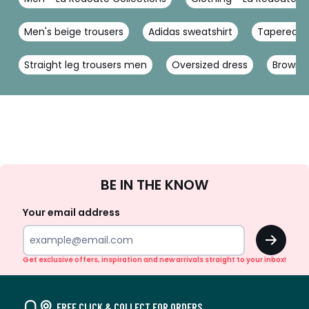
Men's beige trousers
Adidas sweatshirt
Tapered c
Straight leg trousers men
Oversized dress
Brown c
Sign
BE IN THE KNOW
Up
Your email address
OK
Get exclusive offers, inspiration and new arrivals straight to your inbox!
FREE CLICK & COLLECT FOR ORDERS