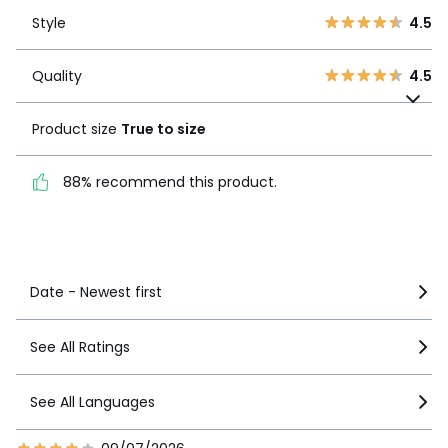
Style
4.5
2
2
Style
4.5
1
2
Quality
4.5
Quality
4.5
Product size
True to
size
Product size
True to size
88% recommend this
88% recommend this product.
product.
See more details
Date - Newest first
See All Ratings
See All Languages