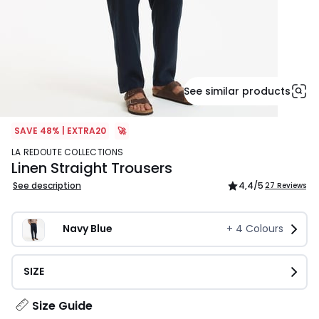
See similar products
SAVE 48% | EXTRA20
🚀
LA REDOUTE COLLECTIONS
Linen Straight Trousers
See description
4,4
/5
27 Reviews
Navy Blue
+
4
Colours
SIZE
Size Guide