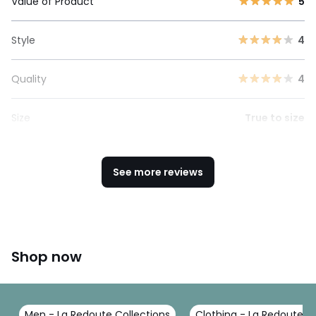
Value of Product
5
Style
4
Quality
4
Size
True to size
See more reviews
Shop now
Men - La Redoute Collections
Clothing - La Redoute Co