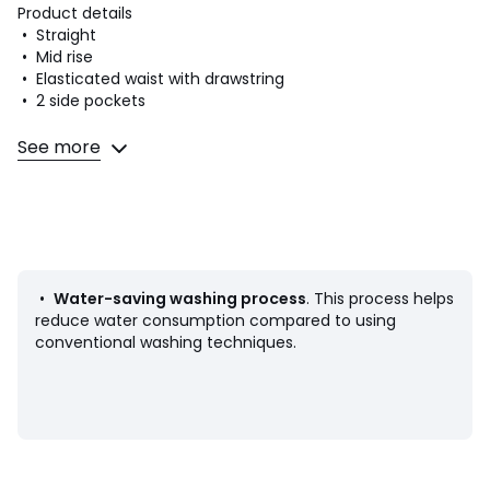
Product details
• Straight
• Mid rise
• Elasticated waist with drawstring
• 2 side pockets
Fabric content and care advice
See more
• Main fabric: 100% linen
• Pocket lining : 100% cotton
• Machine washable at 30°C on a delicate cycle
• Iron at a medium temperature
• Do not bleach
• Do not tumble dry
• Do not dry clean
•
Water-saving washing process
. This process helps
reduce water consumption compared to using
conventional washing techniques.
Product sheet relating to environmental qualities and
characteristics
• Origin of manufacture (weaving, dyeing): China
• Manufacturing: Bangladesh
Last updated information: 11/03/2026