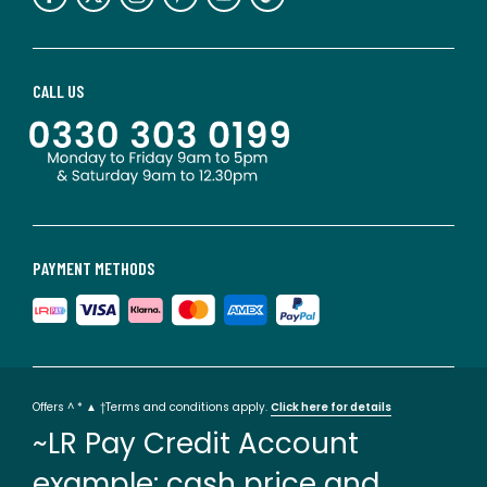
CALL US
PAYMENT METHODS
Offers ^ * ▲ †Terms and conditions apply.
Click here for details
~LR Pay Credit Account
example: cash price and