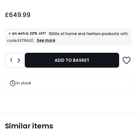
£649.99.
£649.99
+ an extra 20% off!
1000s of home and fashion products
with
+
See more
code EXTRA20
an
extra
20%
Quantity
1
ADD TO BASKET
off!
1000s
of
home
and
In stock
fashion
products
T&Cs
apply
Similar items