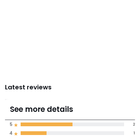
Instructions for use/assembly
Latest reviews
4.3
See more details
(4 Reviews)
Average rating
5
2
4
1
100% certified,