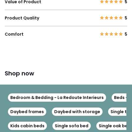
Value of Product
5
Product Quality
5
Comfort
5
Shop now
Bedroom & Bedding - La Redoute Interieurs
Beds - L
Daybed frames
Daybed with storage
Single tr
Kids cabin beds
Single sofa bed
Single oak bed