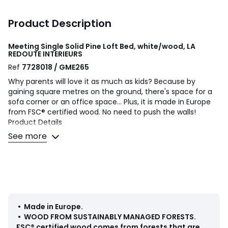
Product Description
Meeting Single Solid Pine Loft Bed, white/wood, LA
REDOUTE INTERIEURS
Ref
7728018 / GME265
Why parents will love it as much as kids? Because by
gaining square metres on the ground, there's space for a
sofa corner or an office space... Plus, it is made in Europe
from FSC® certified wood. No need to push the walls!
Product Details
• Solid pine and MDF panels lacquered in water-based
See more
acrylic finish. FSC® certified wood
• Reversible ladder (positionable left or right)
• 1 bed for 1 person: 90 x 190cm
• Mattress height: 12cm max
• Raw solid pine slatted bed base supplied
• Made in Europe
• Made in Europe
.
Quality Info
•
WOOD FROM SUSTAINABLY MANAGED FORESTS
.
This product complies with current safety requirements.
FSC® certified wood comes from forests that are