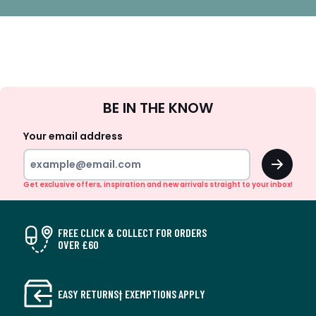
Sign
BE IN THE KNOW
Up
Your email address
OK
Get exclusive offers, inspiration and new arrivals straight to your inbox!
FREE CLICK & COLLECT FOR ORDERS
OVER £60
EASY RETURNS† EXEMPTIONS APPLY