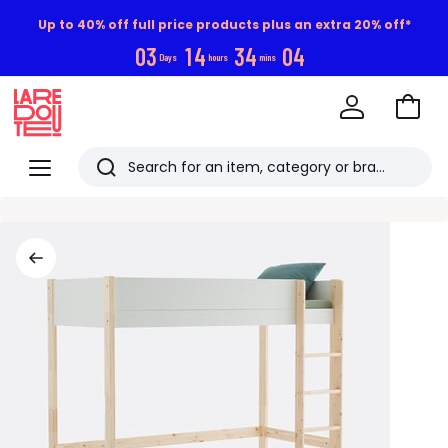
Up to 40% off full price products plus an extra 20% off*
0
3
1
4
3
4
0
3
Days
hours
mins
Go
to
La
Baske
Redoute
Menu
Search
Last
viewed
items